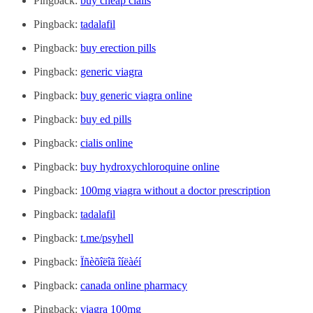
Pingback:
buy cheap cialis
Pingback:
tadalafil
Pingback:
buy erection pills
Pingback:
generic viagra
Pingback:
buy generic viagra online
Pingback:
buy ed pills
Pingback:
cialis online
Pingback:
buy hydroxychloroquine online
Pingback:
100mg viagra without a doctor prescription
Pingback:
tadalafil
Pingback:
t.me/psyhell
Pingback:
Ïñèõîëîã îíëàéí
Pingback:
canada online pharmacy
Pingback:
viagra 100mg