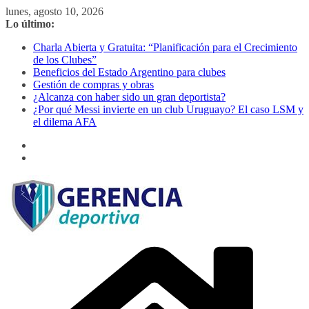
Saltar
lunes, agosto 10, 2026
al
Lo último:
contenido
Charla Abierta y Gratuita: “Planificación para el Crecimiento
de los Clubes”
Beneficios del Estado Argentino para clubes
Gestión de compras y obras
¿Alcanza con haber sido un gran deportista?
¿Por qué Messi invierte en un club Uruguayo? El caso LSM y
el dilema AFA