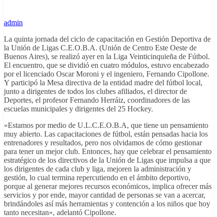
admin
La quinta jornada del ciclo de capacitación en Gestión Deportiva de
la Unión de Ligas C.E.O.B.A. (Unión de Centro Este Oeste de
Buenos Aires), se realizó ayer en la Liga Veinticinquieña de Fútbol.
El encuentro, que se dividió en cuatro módulos, estuvo encabezado
por el licenciado Oscar Moroni y el ingeniero, Fernando Cipollone.
Y participó la Mesa directiva de la entidad madre del fútbol local,
junto a dirigentes de todos los clubes afiliados, el director de
Deportes, el profesor Fernando Herráiz, coordinadores de las
escuelas municipales y dirigentes del 25 Hockey.
«Estamos por medio de U.L.C.E.O.B.A, que tiene un pensamiento
muy abierto. Las capacitaciones de fútbol, están pensadas hacia los
entrenadores y resultados, pero nos olvidamos de cómo gestionar
para tener un mejor club. Entonces, hay que celebrar el pensamiento
estratégico de los directivos de la Unión de Ligas que impulsa a que
los dirigentes de cada club y liga, mejoren la administración y
gestión, lo cual termina repercutiendo en el ámbito deportivo,
porque al generar mejores recursos económicos, implica ofrecer más
servicios y por ende, mayor cantidad de personas se van a acercar,
brindándoles así más herramientas y contención a los niños que hoy
tanto necesitan», adelantó Cipollone.