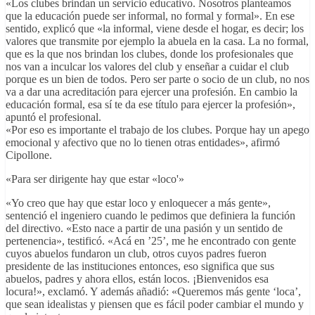
«Los clubes brindan un servicio educativo. Nosotros planteamos
que la educación puede ser informal, no formal y formal». En ese
sentido, explicó que «la informal, viene desde el hogar, es decir; los
valores que transmite por ejemplo la abuela en la casa. La no formal,
que es la que nos brindan los clubes, donde los profesionales que
nos van a inculcar los valores del club y enseñar a cuidar el club
porque es un bien de todos. Pero ser parte o socio de un club, no nos
va a dar una acreditación para ejercer una profesión. En cambio la
educación formal, esa sí te da ese título para ejercer la profesión»,
apuntó el profesional.
«Por eso es importante el trabajo de los clubes. Porque hay un apego
emocional y afectivo que no lo tienen otras entidades», afirmó
Cipollone.
«Para ser dirigente hay que estar «loco'»
«Yo creo que hay que estar loco y enloquecer a más gente»,
sentenció el ingeniero cuando le pedimos que definiera la función
del directivo. «Esto nace a partir de una pasión y un sentido de
pertenencia», testificó. «Acá en ’25’, me he encontrado con gente
cuyos abuelos fundaron un club, otros cuyos padres fueron
presidente de las instituciones entonces, eso significa que sus
abuelos, padres y ahora ellos, están locos. ¡Bienvenidos esa
locura!», exclamó. Y además añadió: «Queremos más gente ‘loca’,
que sean idealistas y piensen que es fácil poder cambiar el mundo y