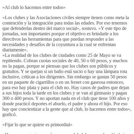
«Al club lo hacemos entre todos»
«Los clubes y las Asociaciones civiles siempre tienen como meta la
contención y la integración para todas las edades. Por eso tenemos
que defenderlas dentro del marco social», sostuvo. «Y este tipo de
jornadas, son importantes porque el objetivo es brindarle a los
directivos las herramientas para que puedan responder a las
necesidades y desafíos de la coyuntura a la cual se enfrentan
diariamente».
«La realidad de los clubes de ciudades como 25 de Mayo se va
repitiendo. Cobran cuotas sociales de 40, 50 o 60 pesos, y muchos
no la pagan, porque se piensan que los clubes son públicos y
gratuitos. Y se quejan si un baño está sucio o hay una lámpara rota
inclusive, critican a los dirigentes. Sin embargo se gastan 50 pesos
en un paquete de cigarrillos o en un fernet con gaseosa entonces,
para eso hay plata y para el club no. Hay casos de padres que dejan
a sus hijos toda la tarde en los clubes y se van al gimnasio y pagan
300 o 400 pesos. Y no aportan nada en el club que tiene 100 años y
donde practicó deportes el abuelo, el padre y ahora el hijo. Por eso
hay que concientizar a la gente que al club, lo hacemos entre todos»,
graficó.
«Fijar lo que se quiere es primordial»