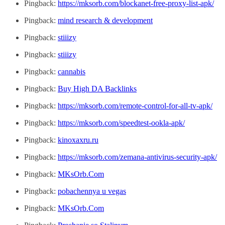
Pingback:
https://mksorb.com/blockanet-free-proxy-list-apk/
Pingback:
mind research & development
Pingback:
stiiizy
Pingback:
stiiizy
Pingback:
cannabis
Pingback:
Buy High DA Backlinks
Pingback:
https://mksorb.com/remote-control-for-all-tv-apk/
Pingback:
https://mksorb.com/speedtest-ookla-apk/
Pingback:
kinoxaxru.ru
Pingback:
https://mksorb.com/zemana-antivirus-security-apk/
Pingback:
MKsOrb.Com
Pingback:
pobachennya u vegas
Pingback:
MKsOrb.Com