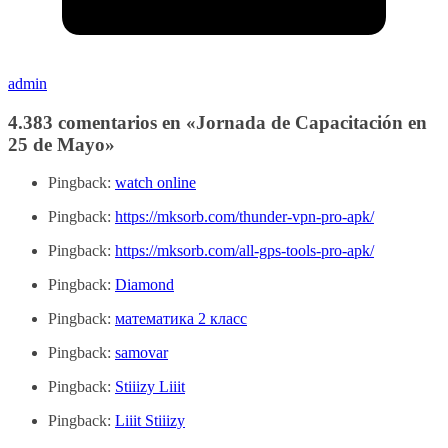
admin
4.383 comentarios en «
Jornada de Capacitación en
25 de Mayo
»
Pingback:
watch online
Pingback:
https://mksorb.com/thunder-vpn-pro-apk/
Pingback:
https://mksorb.com/all-gps-tools-pro-apk/
Pingback:
Diamond
Pingback:
математика 2 класс
Pingback:
samovar
Pingback:
Stiiizy Liiit
Pingback:
Liiit Stiiizy