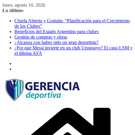
Saltar
lunes, agosto 10, 2026
al
Lo último:
contenido
Charla Abierta y Gratuita: “Planificación para el Crecimiento
de los Clubes”
Beneficios del Estado Argentino para clubes
Gestión de compras y obras
¿Alcanza con haber sido un gran deportista?
¿Por qué Messi invierte en un club Uruguayo? El caso LSM y
el dilema AFA